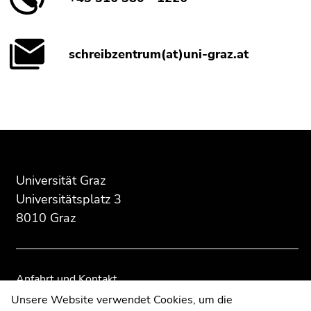
schreibzentrum(at)uni-graz.at
Beginn
Ende
Ende
des
dieses
dieses
Seitenbereichs:
Seitenbereichs.
Seitenbereichs.
Zusatzinformationen:
Zur
Zur
Übersicht
Übersicht
Universität Graz
der
der
Universitätsplatz 3
Seitenbereiche
Seitenbereiche
8010 Graz
Anfahrt und Kontakt
Kommunikation und Öffentlichkeitsarbeit
Unsere Website verwendet Cookies, um die