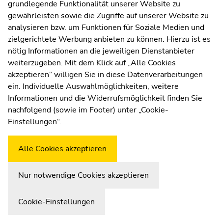
grundlegende Funktionalität unserer Website zu
Moodle
gewährleisten sowie die Zugriffe auf unserer Website zu
UNIGRAZonline
analysieren bzw. um Funktionen für Soziale Medien und
Impressum
zielgerichtete Werbung anbieten zu können. Hierzu ist es
Datenschutzerklärung
nötig Informationen an die jeweiligen Dienstanbieter
Cookie-Einstellungen
weiterzugeben. Mit dem Klick auf „Alle Cookies
Barrierefreiheitserklärung
akzeptieren“ willigen Sie in diese Datenverarbeitungen
ein. Individuelle Auswahlmöglichkeiten, weitere
Informationen und die Widerrufsmöglichkeit finden Sie
nachfolgend (sowie im Footer) unter „Cookie-
Wetterstation
Uni Graz
Einstellungen“.
Alle Cookies akzeptieren
Nur notwendige Cookies akzeptieren
Cookie-Einstellungen
Zur Übersicht der Seitenbereiche
Beginn des Seitenbereichs:
Ende dieses Seitenbereichs.