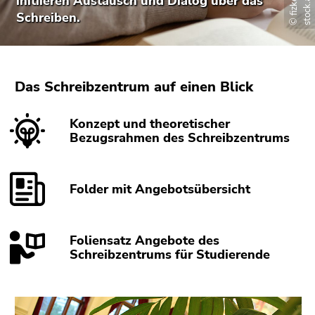
©
f
i
z
k
e
s
-
s
t
o
c
k
.
a
d
o
b
e
.
c
o
initiieren Austausch und Dialog über das
bestätigen
Schreiben.
Sie diesen
Link.
Beginn
Zum
des
Inhalt
Das Schreibzentrum auf einen Blick
Seitenbereichs:
(Zugriffstaste
Seitenbereiche:
1)
Konzept und theoretischer
Zur
Bezugsrahmen des Schreibzentrums
Positionsanzeige
(Zugriffstaste
2)
Folder mit Angebotsübersicht
Zur
Hauptnavigation
(Zugriffstaste
Foliensatz Angebote des
3)
Schreibzentrums für Studierende
Zur
Unternavigation
(Zugriffstaste